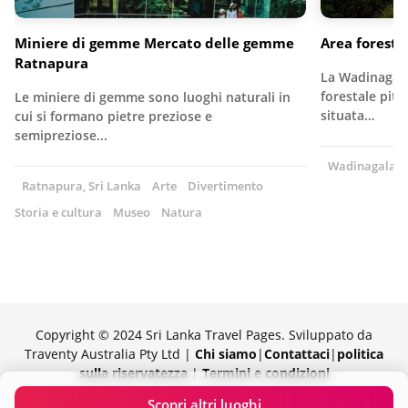
Miniere di gemme Mercato delle gemme
Area forest
Ratnapura
La Wadinagala
forestale pit
Le miniere di gemme sono luoghi naturali in
situata…
cui si formano pietre preziose e
semipreziose...
Wadinagala, S
Ratnapura, Sri Lanka
Arte
Divertimento
Storia e cultura
Museo
Natura
Copyright © 2024 Sri Lanka Travel Pages. Sviluppato da
Traventy Australia Pty Ltd |
Chi siamo
|
Contattaci
|
politica
sulla riservatezza
|
Termini e condizioni
Orgogliosamente fornito da Traventy
Scopri altri luoghi