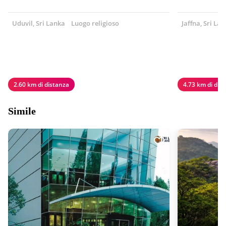
Uduvil, Sri Lanka
Luogo religioso
Jaffna, Sri La
2.60 km di distanza
4.73 km di dis
Simile