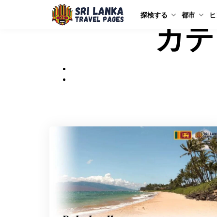
探検する
都市
ヒ
カテ