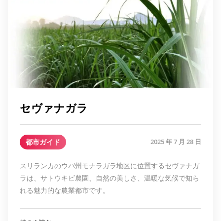
セヴァナガラ
都市ガイド
2025 年 7 月 28 日
スリランカのウバ州モナラガラ地区に位置するセヴァナガ
ラは、サトウキビ農園、自然の美しさ、温暖な気候で知ら
れる魅力的な農業都市です。