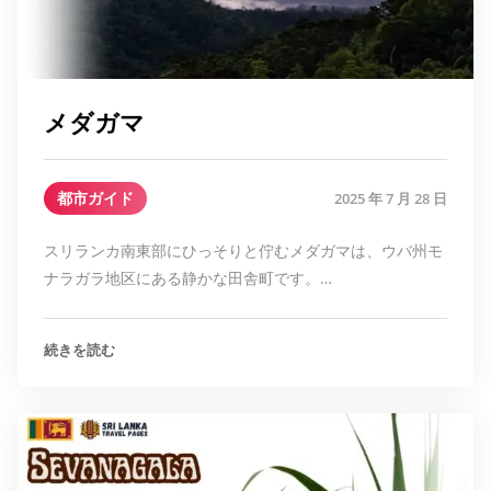
メダガマ
都市ガイド
2025 年 7 月 28 日
スリランカ南東部にひっそりと佇むメダガマは、ウバ州モ
ナラガラ地区にある静かな田舎町です。…
続きを読む