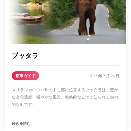
ブッタラ
都市ガイド
2025 年 7 月 28 日
スリランカのウバ州の中心部に位置するブッタラは、豊か
な文化遺産、穏やかな風景、戦略的な立地で知られる魅力
的な町です。
続きを読む