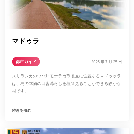
マドゥラ
都市ガイド
2025 年 7 月 25 日
スリランカのウバ州モナラガラ地区に位置するマドゥッラ
は、島の本物の田舎暮らしを垣間見ることができる静かな
村です。…
続きを読む