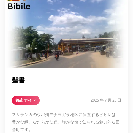
聖書
都市ガイド
2025 年 7 月 25 日
スリランカのウバ州モナラガラ地区に位置するビビレは、
豊かな緑、なだらかな丘、静かな海で知られる魅力的な田
舎町です。