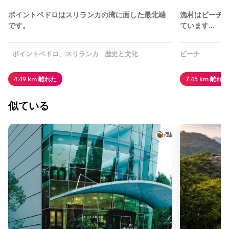
ポイントペドロはスリランカの湾に面した最北端
漁村はビーチ
です。
ています…
ポイントペドロ、スリランカ
歴史と文化
ビーチ
4.49 km 離れた
7.45 km 離れた
似ている