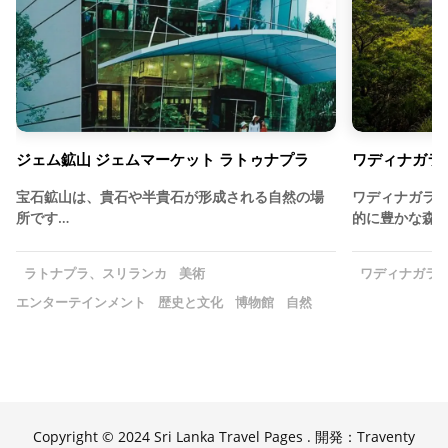
ジェム鉱山 ジェムマーケット ラトゥナプラ
ワディナガラ
宝石鉱山は、貴石や半貴石が形成される自然の場
ワディナガラ
所です…
的に豊かな森
ラトナプラ、スリランカ
美術
ワディナガラ
エンターテインメント
歴史と文化
博物館
自然
Copyright © 2024 Sri Lanka Travel Pages . 開発：Traventy