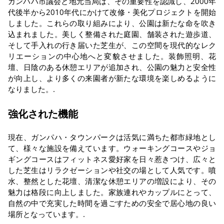
ガンパハ市議会と地元当局は、その重要性を認識し、2000年
代後半から2010年代にかけて改修・美化プロジェクトを開始
しました。これらの取り組みにより、公園は新たな命を吹き
込まれました。美しく整備された庭園、舗装された遊歩道、
そして手入れの行き届いた芝生が、この空間を現代的なレク
リエーションの中心地へと変貌させました。装飾照明、花
壇、日陰のある休憩エリアが追加され、公園の魅力と安全性
が向上し、より多くの来園者が新たな環境を楽しめるように
なりました。.
強化された機能
現在、ガンパハ・タウンパークは活気に満ちた都市緑地とし
て、様々な施設を備えています。ウォーキングコースやジョ
ギングコースはフィットネス愛好家を日々惹きつけ、広々と
した芝生はリラクゼーションや社交の場として人気です。噴
水、整然とした花壇、清潔な休憩エリアの増設により、その
魅力は格段に向上しました。家族連れやカップルにとって、
自然の中で充実した時間を過ごすための安全で居心地の良い
場所となっています。.