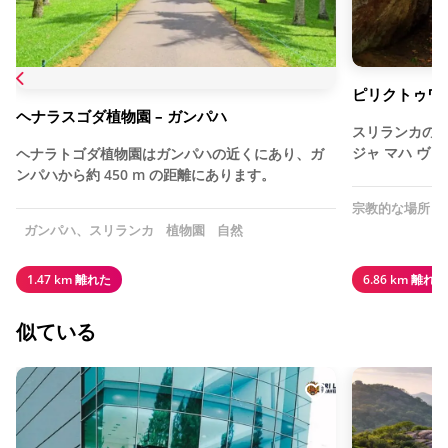
ピリクトゥワ 
ヘナラスゴダ植物園 – ガンパハ
スリランカのピ
ジャ マハ ヴ
ヘナラトゴダ植物園はガンパハの近くにあり、ガ
ンパハから約 450 m の距離にあります。
宗教的な場所
ガンパハ、スリランカ
植物園
自然
1.47 km 離れた
6.86 km 離れた
似ている