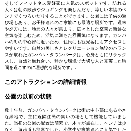
そしてフィットネス愛好家に人気のスポットです。訪れる
人々は朝の散歩やジョギングを楽しんだり、涼しい木陰のベ
ンチでくつろいだりすることができます。公園には子供の遊
び場もあり、お子様連れのご家族にも最適な場所です。週末
や夕方には、地元の人々が集まり、広々とした空間と新鮮な
空気を楽しむため、活気に満ちた雰囲気になります。ガンパ
ハの町の中心部に近いため、住民にも観光客にもアクセスし
やすいです。自然の美しさとレクリエーション施設のバラン
スが取れたガンパハ・タウンパークは、心身ともにリラック
スし、自然と触れ合い、静かな環境で大切な人と充実した時
間を過ごすのに理想的な場所です。.
このアトラクションの詳細情報
公園の以前の状態
数十年前、ガンパハ・タウンパークは街の中心部にある小さ
な緑地で、主に近隣住民の集いの場として機能していまし
た。当初の公園の配置は簡素で、木々が点在し、ベンチは少
なく、遊歩道も簡素でした。小学生や家族連れに人気でした