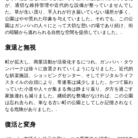
が、適切な維持管理や近代的な設備が整っていませんでし
た。草が生い茂り、手入れが行き届いていない場所が多く、
公園はやや荒れた印象を与えていました。それでも、この公
園はガンパハの人々にとって大切な憩いの場であり続け、街
の喧騒から逃れられる自然な空間を提供していました。.
衰退と無視
町が拡大し、商業活動が活発化するにつれ、ガンパハ・タウ
ンパークは徐々に放置されていくようになりました。近代的
な娯楽施設、ショッピングセンター、そしてデジタルライフ
スタイルの台頭により、常連客は減少しました。かつて賑わ
っていた小道や人々が集まる角は静まり返り、夕方を過ごす
家族連れも減りました。継続的な整備がなければ、この公園
は忘れ去られ、単なる古い町の公園としてしか記憶されなく
なる危険がありました。.
復活と変身