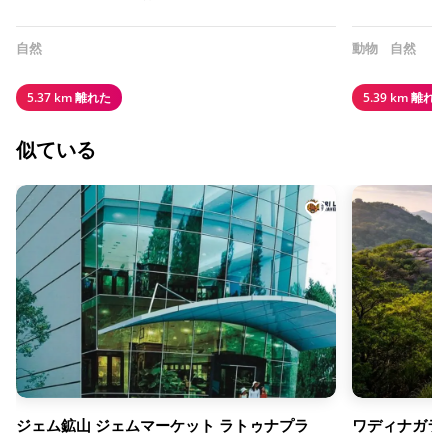
自然
動物
自然
5.37 km 離れた
5.39 km 離れた
似ている
ジェム鉱山 ジェムマーケット ラトゥナプラ
ワディナガラ