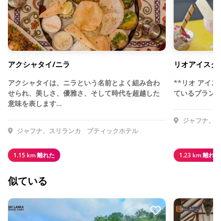
アクシャタイ/ニラ
リオアイスク
アクシャタイは、ニラという名前とよく組み合わ
**リオ アイ
せられ、美しさ、優雅さ、そして時代を超越した
ているブラン
意味を表します…
ジャフナ、ス
ジャフナ、スリランカ
ブティックホテル
1.15 km 離れた
1.23 km 離れた
似ている