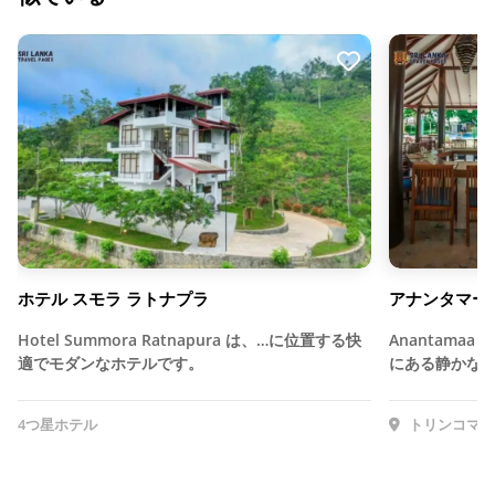
ホテル スモラ ラトナプラ
アナンタマー
Hotel Summora Ratnapura は、…に位置する快
Anantamaa
適でモダンなホテルです。
にある静かな
4つ星ホテル
トリンコマリ