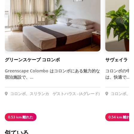
グリーンスケープ コロンボ
サヴェイラ・
Greenscape Colombo はコロンボにある魅力的な
コロンボの中心部に
宿泊施設で、…
は、快適で…
コロンボ、スリランカ
ゲストハウス - (Aグレード)
コロンボ、ス
0.53 km 離れた
0.54 km 離れた
似ている