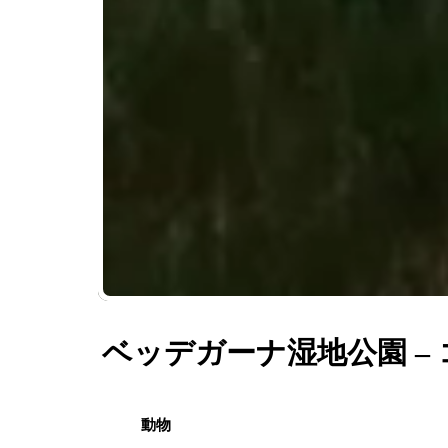
ベッデガーナ湿地公園 –
動物