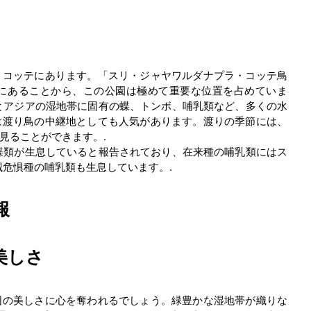
・コッテにあります。「スリ・ジャヤワルダナプラ・コッテ鳥
にあることから、この公園は極めて重要な位置を占めていま
とアジアの湿地帯に固有の蝶、トンボ、哺乳類など、多くの水
は渡り鳥の中継地としても人気があります。渡りの季節には、
見ることができます。.
の蝶類が生息していると報告されており、在来種の哺乳類にはス
滅危惧種の哺乳類も生息しています。.
報
美しさ
囲の美しさに心を奪われるでしょう。緑豊かな湿地帯が織りな