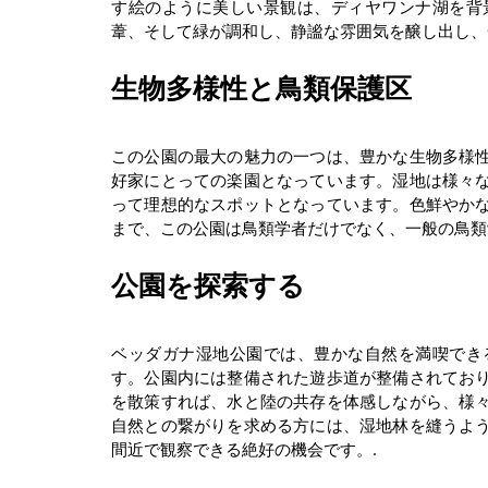
す絵のように美しい景観は、ディヤワンナ湖を背
葦、そして緑が調和し、静謐な雰囲気を醸し出し、
生物多様性と鳥類保護区
この公園の最大の魅力の一つは、豊かな生物多様
好家にとっての楽園となっています。湿地は様々
って理想的なスポットとなっています。色鮮やか
まで、この公園は鳥類学者だけでなく、一般の鳥類
公園を探索する
ベッダガナ湿地公園では、豊かな自然を満喫でき
す。公園内には整備された遊歩道が整備されてお
を散策すれば、水と陸の共存を体感しながら、様
自然との繋がりを求める方には、湿地林を縫うよ
間近で観察できる絶好の機会です。.