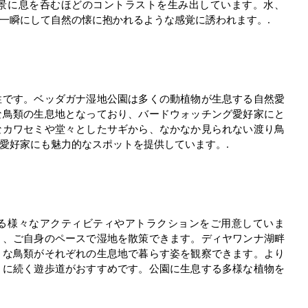
景に息を呑むほどのコントラストを生み出しています。水、
一瞬にして自然の懐に抱かれるような感覚に誘われます。.
性です。ベッダガナ湿地公園は多くの動植物が生息する自然愛
な鳥類の生息地となっており、バードウォッチング愛好家にと
なカワセミや堂々としたサギから、なかなか見られない渡り鳥
愛好家にも魅力的なスポットを提供しています。.
る様々なアクティビティやアトラクションをご用意していま
り、ご自身のペースで湿地を散策できます。ディヤワンナ湖畔
々な鳥類がそれぞれの生息地で暮らす姿を観察できます。より
うに続く遊歩道がおすすめです。公園に生息する多様な植物を