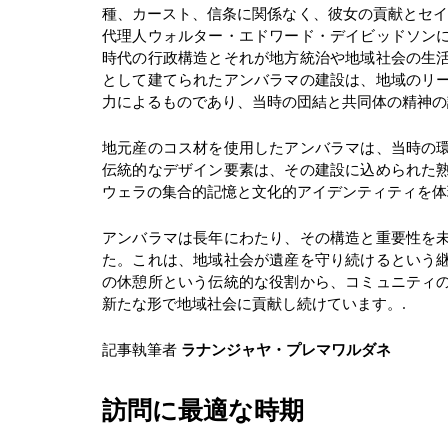
種、カースト、信条に関係なく、彼女の貢献とセイ
代理人ウォルター・エドワード・デイビッドソン
時代の行政構造とそれが地方統治や地域社会の生活
として建てられたアンバラマの建設は、地域のリ
力によるものであり、当時の団結と共同体の精神の
地元産のコス材を使用したアンバラマは、当時の
伝統的なデザイン要素は、その建設に込められた
ウェラの集合的記憶と文化的アイデンティティを体
アンバラマは長年にわたり、その構造と重要性を
た。これは、地域社会が遺産を守り続けるという
の休憩所という伝統的な役割から、コミュニティ
新たな形で地域社会に貢献し続けています。.
記事執筆者
ラナンジャヤ・プレマワルダネ
訪問に最適な時期