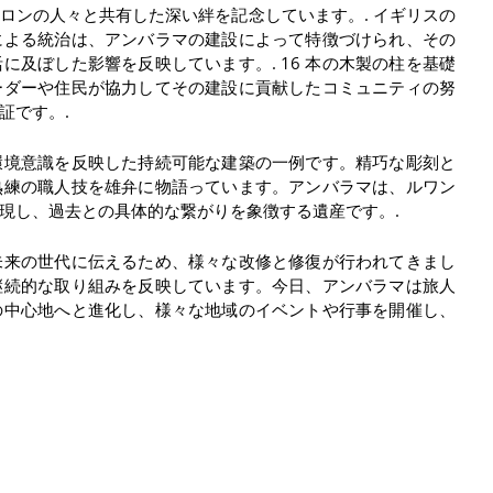
ロンの人々と共有した深い絆を記念しています。.
イギリスの
による統治は、アンバラマの建設によって特徴づけられ、その
に及ぼした影響を反映しています。.
16 本の木製の柱を基礎
ーダーや住民が協力してその建設に貢献したコミュニティの努
証です。.
環境意識を反映した持続可能な建築の一例です。精巧な彫刻と
熟練の職人技を雄弁に物語っています。アンバラマは、ルワン
現し、過去との具体的な繋がりを象徴する遺産です。.
未来の世代に伝えるため、様々な改修と修復が行われてきまし
継続的な取り組みを反映しています。今日、アンバラマは旅人
の中心地へと進化し、様々な地域のイベントや行事を開催し、