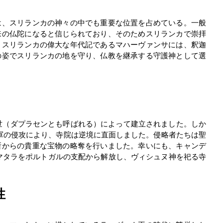
は、スリランカの神々の中でも重要な位置を占めている。一般
来の仏陀になると信じられており、そのためスリランカで崇拝
。スリランカの偉大な年代記であるマハーヴァンサには、釈迦
の姿でスリランカの地を守り、仏教を継承する守護神として選
世（ダプラセンとも呼ばれる）によって建立されました。しか
ル軍の侵攻により、寺院は逆境に直面しました。侵略者たちは聖
所からの貴重な宝物の略奪を行いました。幸いにも、キャンデ
年）がマタラをポルトガルの支配から解放し、ヴィシュヌ神を祀る寺
性