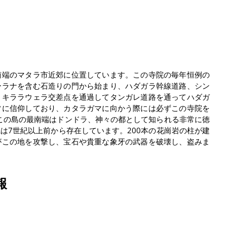
南端のマタラ市近郊に位置しています。この寺院の毎年恒例の
ーラナを含む石造りの門から始まり、ハダガラ幹線道路、シン
、キララウェラ交差点を通過してタンガレ道路を通ってハダガ
常に信仰しており、カタラガマに向かう際には必ずこの寺院を
、この島の最南端はドンドラ、神々の都として知られる非常に徳
は7世紀以上前から存在しています。200本の花崗岩の柱が建
がこの地を攻撃し、宝石や貴重な象牙の武器を破壊し、盗みま
報