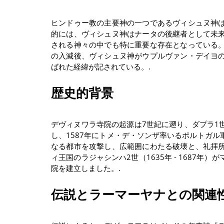
ヒンドゥー教の主要神の一つであるヴィシュヌ神
的には、ヴィシュヌ神はナータの後継者として未
される神々の中でも特に重要な存在となっている
の入滅後、ヴィシュヌ神がウプルヴァン・デイヨ
ばれた経緯が記されている。.
歴史的背景
デヴィヌワラ寺院の起源は7世紀に遡り、ダプラ1
し、1587年にトメ・デ・ソンザ率いるポルトガ
なる都市を攻撃し、広範囲にわたる破壊と、礼拝
ィ王国のラジャシンハ2世（1635年 - 1687
院を建立しました。.
伝説とラーマーヤナとの関連