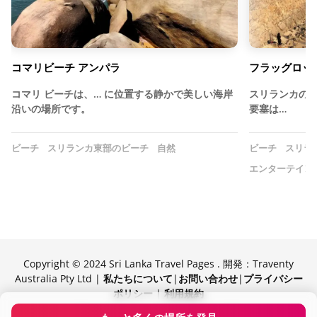
コマリビーチ アンパラ
フラッグロック
コマリ ビーチは、… に位置する静かで美しい海岸
スリランカの
沿いの場所です。
要塞は…
ビーチ
スリランカ東部のビーチ
自然
ビーチ
スリラ
エンターテイン
Copyright © 2024 Sri Lanka Travel Pages . 開発：Traventy
Australia Pty Ltd |
私たちについて
|
お問い合わせ
|
プライバシー
ポリシー
|
利用規約
Traventy によって提供されています