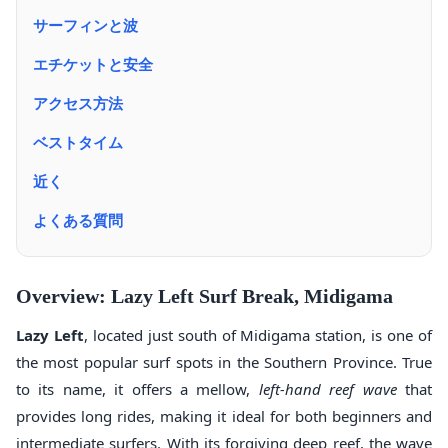
サーフィンと波
エチケットと安全
アクセス方法
ベストタイム
近く
よくある質問
Overview: Lazy Left Surf Break, Midigama
Lazy Left
, located just south of Midigama station, is one of
the most popular surf spots in the Southern Province. True
to its name, it offers a mellow,
left-hand reef wave
that
provides long rides, making it ideal for both beginners and
intermediate surfers. With its forgiving deep reef, the wave