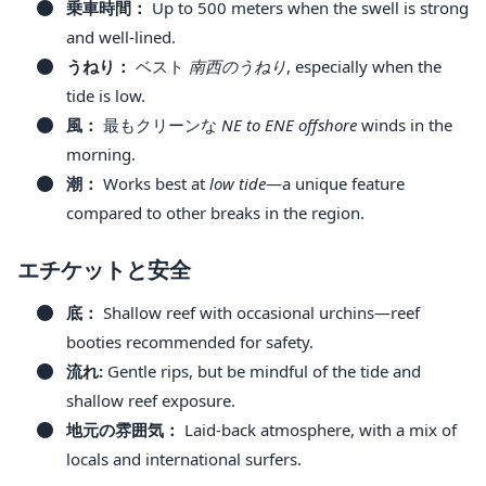
乗車時間：
Up to 500 meters when the swell is strong
and well-lined.
うねり：
ベスト
南西のうねり
, especially when the
tide is low.
風：
最もクリーンな
NE to ENE offshore
winds in the
morning.
潮：
Works best at
low tide
—a unique feature
compared to other breaks in the region.
エチケットと安全
底：
Shallow reef with occasional urchins—reef
booties recommended for safety.
流れ:
Gentle rips, but be mindful of the tide and
shallow reef exposure.
地元の雰囲気：
Laid-back atmosphere, with a mix of
locals and international surfers.