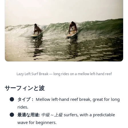
Lazy Left Surf Break — long rides on a mellow left-hand reef
サーフィンと波
タイプ：
Mellow left-hand reef break, great for long
rides.
最適な用途:
中級～上級
surfers, with a predictable
wave for beginners.