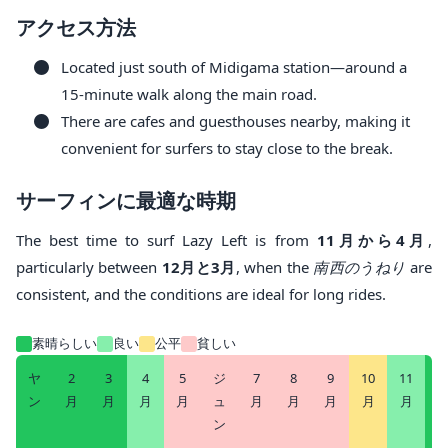
アクセス方法
Located just south of Midigama station—around a
15-minute walk along the main road.
There are cafes and guesthouses nearby, making it
convenient for surfers to stay close to the break.
サーフィンに最適な時期
The best time to surf Lazy Left is from
11月から4月
,
particularly between
12月と3月
, when the
南西のうねり
are
consistent, and the conditions are ideal for long rides.
素晴らしい
良い
公平
貧しい
ヤ
2
3
4
5
ジ
7
8
9
10
11
1
ン
月
月
月
月
ュ
月
月
月
月
月
ン