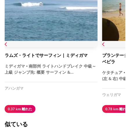
ラムズ・ライトでサーフィン | ミディガマ
プランテーシ
ベビラ
ミディガマ • 南部州 ライトハンドブレイク 中級～
上級 ジャンプ先: 概要 サーフィン &…
ケタチュア • 
(左 & 右) 中
アハンガマ
ウェリガマ
0.37 km 離れた
0.78 km 離れた
似ている