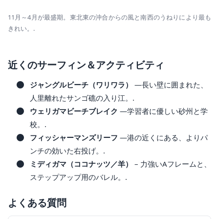
11月～4月が最盛期。東北東の沖合からの風と南西のうねりにより最も
きれい。.
近くのサーフィン＆アクティビティ
ジャングルビーチ（ワリワラ）
―長い壁に囲まれた、
人里離れたサンゴ礁の入り江。.
ウェリガマビーチブレイク
―学習者に優しい砂州と学
校。.
フィッシャーマンズリーフ
―港の近くにある、よりパ
ンチの効いた右投げ。.
ミディガマ（ココナッツ／羊）
– 力強いAフレームと、
ステップアップ用のバレル。.
よくある質問