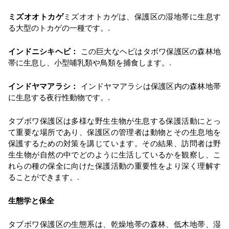
ミズオオトカゲ
ミズオオトカゲは、保護区の湿地帯に生息す
る大型のトカゲの一種です。.
インドニシキヘビ：
この巨大なヘビはタボワ保護区の森林地
帯に生息し、小型哺乳類や鳥類を捕食します。.
インドヤマアラシ：
インドヤマアラシは保護区内の森林地帯
に生息する夜行性動物です。.
タブボワ保護区は多様な野生生物が生息する保護活動にとっ
て重要な場所であり、保護区の管理者は動物とその生息地を
保護するための対策を講じています。その結果、訪問者は野
生生物が自然の中でどのように生活しているかを観察し、こ
れらの種の保全に向けた保護活動の重要性をより深く理解す
ることができます。.
生態学と保全
タブボワ保護区の生態系は、乾燥地帯の森林、低木地帯、湿