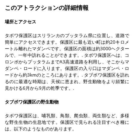
このアトラクションの詳細情報
場所とアクセス
タボワ保護区はスリランカのプッタラム県に位置し、道路で
簡単にアクセスできます。保護区に最も近い町は約20キロメ
ートル離れたマダンペです。保護区の面積は約3000ヘクター
ルで、一年中訪れることができます。.
タボワ保護区へは、コ
ロンボからプッタラムまでA3高速道路を利用し、そこからマ
ダンペ・ロードに入ります。保護区の入り口はマダンペ・ロ
ードから約3kmのところにあります。.
タブボワ保護区を訪れ
るのに最適な時期は、天候に恵まれ、野生動物をより頻繁に
見かける6月から9月の乾季です。.
タブボワ保護区の野生動物
タボワ保護区は、哺乳類、鳥類、爬虫類、両生類など、多様
な野生生物の生息地です。保護区で見られる注目すべき種に
は、以下のようなものがあります。