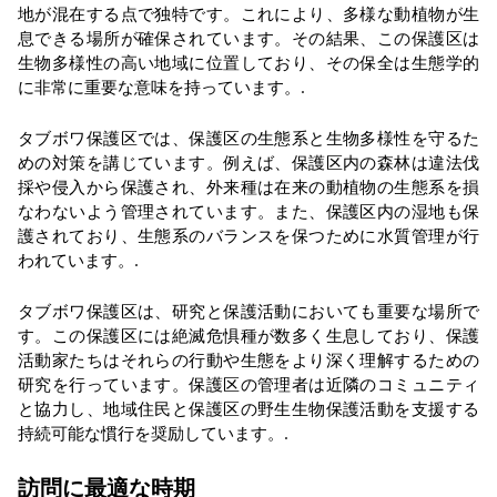
地が混在する点で独特です。これにより、多様な動植物が生
息できる場所が確保されています。その結果、この保護区は
生物多様性の高い地域に位置しており、その保全は生態学的
に非常に重要な意味を持っています。.
タブボワ保護区では、保護区の生態系と生物多様性を守るた
めの対策を講じています。例えば、保護区内の森林は違法伐
採や侵入から保護され、外来種は在来の動植物の生態系を損
なわないよう管理されています。また、保護区内の湿地も保
護されており、生態系のバランスを保つために水質管理が行
われています。.
タブボワ保護区は、研究と保護活動においても重要な場所で
す。この保護区には絶滅危惧種が数多く生息しており、保護
活動家たちはそれらの行動や生態をより深く理解するための
研究を行っています。保護区の管理者は近隣のコミュニティ
と協力し、地域住民と保護区の野生生物保護活動を支援する
持続可能な慣行を奨励しています。.
訪問に最適な時期