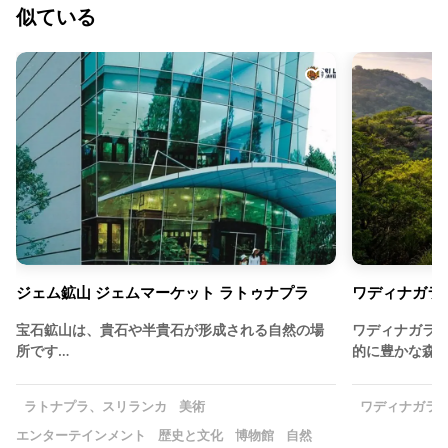
似ている
ジェム鉱山 ジェムマーケット ラトゥナプラ
ワディナガラ
宝石鉱山は、貴石や半貴石が形成される自然の場
ワディナガラ
所です…
的に豊かな森
ラトナプラ、スリランカ
美術
ワディナガラ
エンターテインメント
歴史と文化
博物館
自然