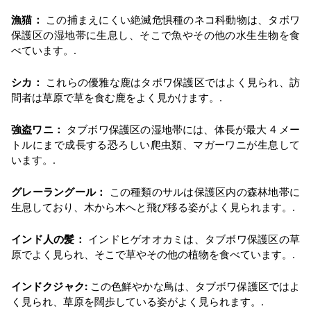
漁猫：
この捕まえにくい絶滅危惧種のネコ科動物は、タボワ
保護区の湿地帯に生息し、そこで魚やその他の水生生物を食
べています。.
シカ：
これらの優雅な鹿はタボワ保護区ではよく見られ、訪
問者は草原で草を食む鹿をよく見かけます。.
強盗ワニ：
タブボワ保護区の湿地帯には、体長が最大 4 メー
トルにまで成長する恐ろしい爬虫類、マガーワニが生息して
います。.
グレーラングール：
この種類のサルは保護区内の森林地帯に
生息しており、木から木へと飛び移る姿がよく見られます。.
インド人の髪：
インドヒゲオオカミは、タブボワ保護区の草
原でよく見られ、そこで草やその他の植物を食べています。.
インドクジャク:
この色鮮やかな鳥は、タブボワ保護区ではよ
く見られ、草原を闊歩している姿がよく見られます。.