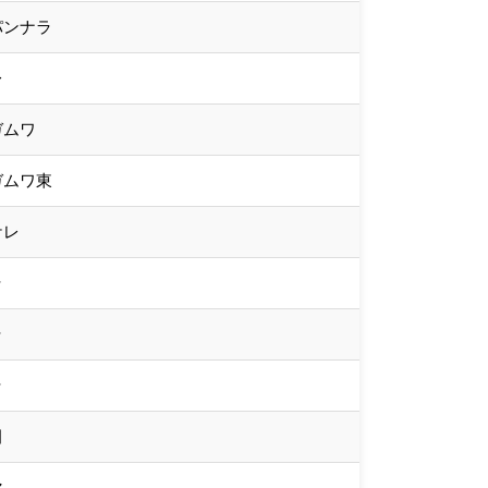
パンナラ
レ
ガムワ
ガムワ東
ケレ
ラ
ラ
ラ
田
マ