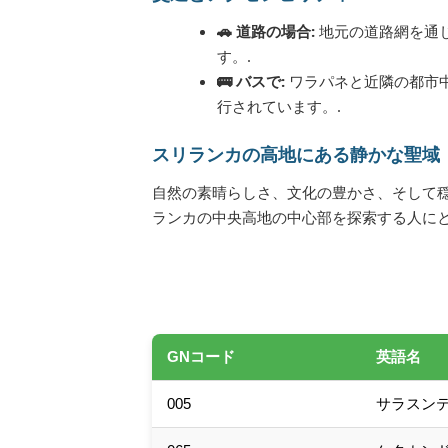
🚗 道路の場合:
地元の道路網を通
す。.
🚌 バスで:
ワラパネと近隣の都市
行されています。.
スリランカの高地にある静かな聖域
自然の素晴らしさ、文化の豊かさ、そして穏
ランカの中央高地の中心部を探索する人にと
GNコード
英語名
005
サラスン