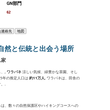
GN部門
62
急連絡先
地図
自然と伝統と出会う場所
れ家
、,
ワラパネ
涼しい気候、緑豊かな茶園、そし
25年の推定人口は
約11万人
, ワラパネは、田舎の
。.
ネは、数々の自然保護区やハイキングコースへの