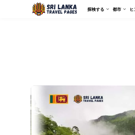
探検する
都市
ヒ