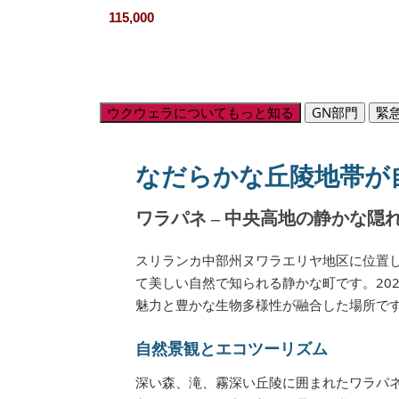
115,000
ウクウェラについてもっと知る
GN部門
緊
なだらかな丘陵地帯が
ワラパネ – 中央高地の静かな隠
スリランカ中部州ヌワラエリヤ地区に位置し
て美しい自然で知られる静かな町です。20
魅力と豊かな生物多様性が融合した場所です
自然景観とエコツーリズム
深い森、滝、霧深い丘陵に囲まれたワラパ