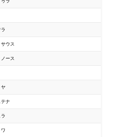
ドゥラ
ワラ
・サウス
・ノース
ィヤ
ステナ
ェラ
ラワ