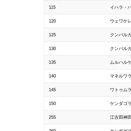
115
イハラ・
120
ウェワケ
125
クンバル
130
クンバル
135
ムルハル
140
マネルワ
145
ワトゥム
150
ケンダゴ
255
江古田神
260
カンデガ