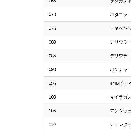
065
ケタカン
070
バタゴラ
075
テネヘン
080
デリワラ
085
デリワラ
090
パンナラ
095
セルピテ
100
マイラガ
105
アンダウ
110
ナランタ