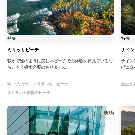
特集
特集
ミリッサビーチ
ナイン
静かで絵のように美しいビーチでの休暇を夢見ているな
ナイン
ら、もう探す必要はありません…
げに立
ミリッサ、スリランカ
ビーチ
歴史と
スリランカ南部のビーチ