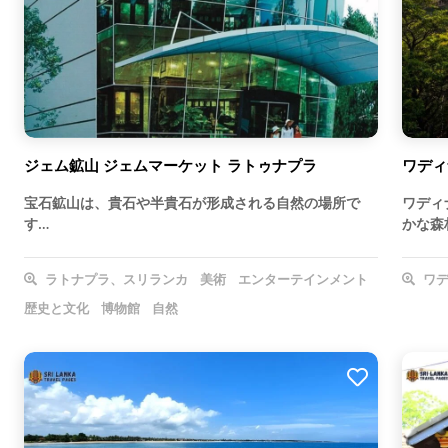
ジェム鉱山 ジェムマーケット ラトゥナプラ
ワディ
宝石鉱山は、貴石や半貴石が形成される自然の場所で
ワディ
す…
かな森
ラトナプラ、スリランカ
美術
エンターテインメント
ワデ
歴史と文化
博物館
自然