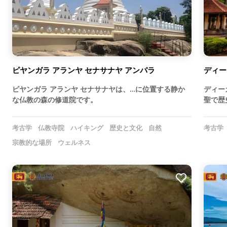
ピヤンガラ アランヤ セナサナヤ アンパラ
ディー
ピヤンガラ アランヤ セナサナヤは、…に位置する静か
ディー
な仏教の森の修道院です。
聖で歴
考古学
仏教寺院
ハイキング
歴史と文化
自然
考古学
宗教的な場所
ウェルネス