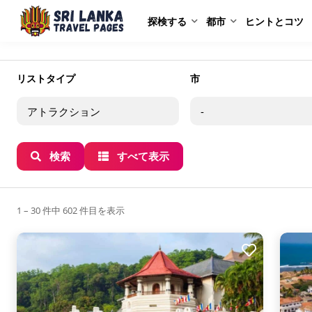
探検する
都市
ヒントとコツ
アトラクション
リストタイプ
市
検索
すべて表示
1 – 30 件中 602 件目を表示