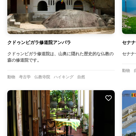
クドゥンビガラ修道院アンパラ
セナナ
クドゥンビガラ修道院は、山奥に隠れた歴史的な仏教の
セナナ
森の修道院です。
動物
動物
考古学
仏教寺院
ハイキング
自然