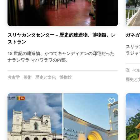
スリヤカンタセンター – 歴史的建造物、博物館、レ
ガネガ
ストラン
スリラ
ラジャ
18 世紀の建造物、かつてキャンディアンの邸宅だった
ナランワラ マハワラワの内部。
ペル
考古学
美術
歴史と文化
博物館
歴史と