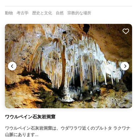
動物
考古学
歴史と文化
自然
宗教的な場所
ワウルペイン石灰岩洞窟
ワウルペイン石灰岩洞窟は、ウダワラワ近くのブルトタ ラクワナ
山脈にあります…