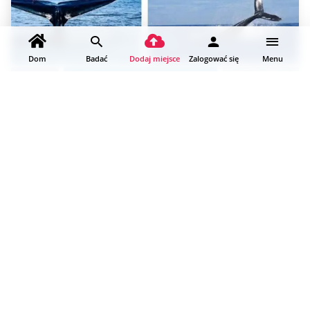
Dom
Badać
Dodaj miejsce
Zalogować się
Menu
Rejsy z obserwacją wielorybów i delfinów (port Trinco)
Trincomalee • Prowincja Wschodnia Obserwowanie
wielorybów i delfinów Przyjazne rodzinom Przejdź do:…
Trikunamalaja