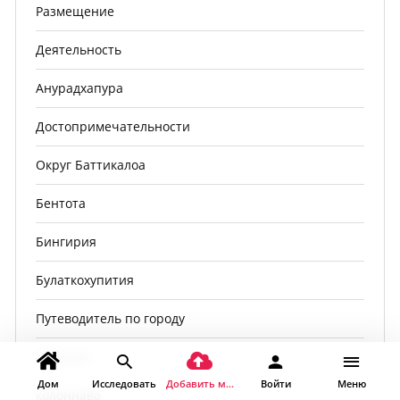
Размещение
Деятельность
Анурадхапура
Достопримечательности
Округ Баттикалоа
Бентота
Бингирия
Булаткохупития
Путеводитель по городу
События
Дом
Исследовать
Добавить место
Войти
Меню
колоннава