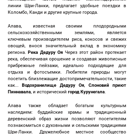
линии Шри-Ланки, предлагает удобные поездки в
Коломбо, Канди и другие крупные города.
Алава, известная своими плодородными
сельскохозяйственными землями, является
ключевым производителем риса, кокосов и свежих
овощей, внося значительный вклад в экономику
региона.
Река Дедуру Оя
Через этот район протекает
река, обеспечивая орошение и создавая живописные
прибрежные пейзажи, идеально подходящие для
отдыха и фотосъемки. Любители природы могут
посетить близлежащие достопримечательности, такие
как...
Водохранилище Дедуру Оя
,
Слоновий приют
Пиннавала
, и исторический
город Курунегала
.
Алава также обладает богатым культурным
наследием: буддийские храмы и традиционный
деревенский образ жизни позволяют посетителям
познакомиться с духовными и сельскими традициями
Шри-Ланки. Дружелюбное местное сообщество