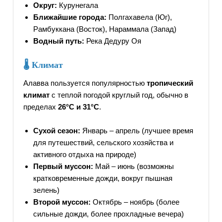
Округ:
Курунегала
Ближайшие города:
Полгахавела (Юг),
Рамбуккана (Восток), Нараммала (Запад)
Водный путь:
Река Дедуру Оя
🌡 Климат
Алавва пользуется популярностью
тропический
климат
с теплой погодой круглый год, обычно в
пределах
26°C и 31°C
.
Сухой сезон:
Январь – апрель (лучшее время
для путешествий, сельского хозяйства и
активного отдыха на природе)
Первый муссон:
Май – июнь (возможны
кратковременные дожди, вокруг пышная
зелень)
Второй муссон:
Октябрь – ноябрь (более
сильные дожди, более прохладные вечера)