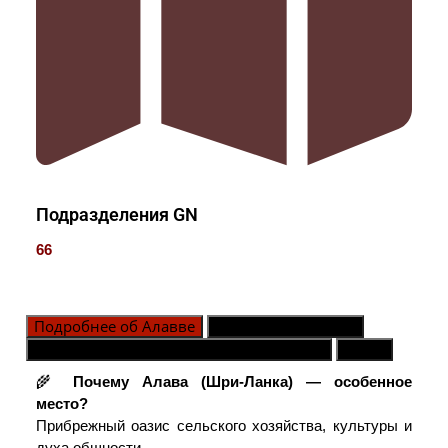
Подразделения GN
66
Подробнее об Алавве
Подразделения GN
Контактное лицо в экстренных случаях
Карта
🌾
Почему Алава (Шри-Ланка) — особенное
место?
Прибрежный оазис сельского хозяйства, культуры и
духа общности.