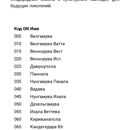
будущих поколений.
Код GN
Имя
005
Вилгамува
010
Вилгамува Ватта
015
Веннорува Вест
020
Веннорува Ист
025
Дамунупола
030
Паннала
035
Нунгамува Пахала
040
Вадава
045
Нунгамува Ихала
050
Дехельгамува
055
Ихала Веттева
060
Кириванапола
065
Кандегедара Юг