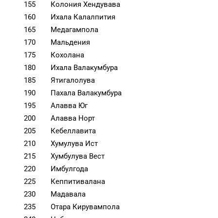
155
Колония Хендувава
160
Ихала Калалпития
165
Медагампола
170
Мальдения
175
Кохолана
180
Ихала Валакумбура
185
Ятигалолува
190
Пахала Валакумбура
195
Алавва Юг
200
Алавва Норт
205
Кебеллавита
210
Хумулува Ист
215
Хумбулува Вест
220
Имбулгода
225
Кеппитивалана
230
Мадавала
235
Отара Кирувампола