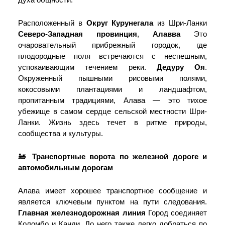
Расположенный в
Округ Курунегала
из Шри-Ланки
Северо-Западная провинция
,
Алавва
Это
очаровательный прибрежный городок, где
плодородные поля встречаются с неспешным,
успокаивающим течением реки.
Дедуру Оя
.
Окруженный пышными рисовыми полями,
кокосовыми плантациями и ландшафтом,
пропитанным традициями, Алава — это тихое
убежище в самом сердце сельской местности Шри-
Ланки. Жизнь здесь течет в ритме природы,
сообщества и культуры.
🚂
Транспортные ворота по железной дороге и
автомобильным дорогам
Алава имеет хорошее транспортное сообщение и
является ключевым пунктом на пути следования.
Главная железнодорожная линия
Город соединяет
Коломбо и Канди. До него также легко добраться по