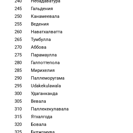
240
Небадаватура
245
Гальдения
250
Канамеевала
255
Ведения
260
Наватхалватта
265
Тумбулла
270
Аббова
275
Парамаулла
280
Галпоттепола
285
Мирихелия
290
Паллеморугама
295
Udakekulawala
300
Удаганканда
305
Вевала
310
Паллекекулавала
315
Ятхалгода
320
Бовала
325
Буджомува