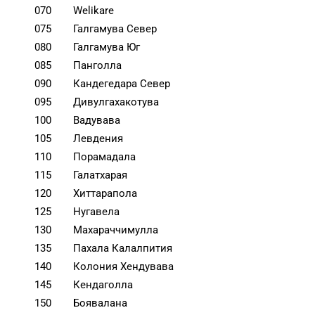
070
Welikare
075
Галгамува Север
080
Галгамува Юг
085
Панголла
090
Кандегедара Север
095
Дивулгахакотува
100
Вадувава
105
Левдения
110
Порамадала
115
Галатхарая
120
Хиттарапола
125
Нугавела
130
Махараччимулла
135
Пахала Калалпития
140
Колония Хендувава
145
Кендаголла
150
Боявалана