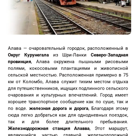
Алава — очаровательный городок, расположенный в
Округ Курунегала
из Шри-Ланки
Северо-Западная
провинция
, Алава окружена пышными рисовыми
полями, кокосовыми плантациями и живописной
сельской местностью. Расположенная примерно в 75
км от Коломбо, Алава служит тихим местом отдыха
для путешественников, ищущих подлинного сельского
очарования и культурных впечатлений. Город имеет
хорошее транспортное сообщение как по суше, так и
по воде.
железная дорога и дорога
, Благодаря этому
сюда легко добраться как для однодневных поездок,
так и для более длительного пребывания.
Железнодорожная станция Алавва
, Этот маршрут,
являющийся частью главной железнодорожной