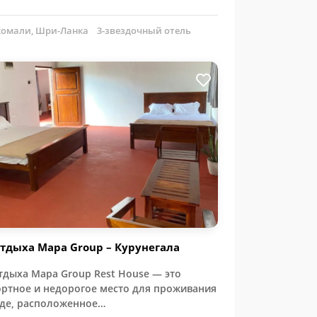
омали, Шри-Ланка
3-звездочный отель
тдыха Mapa Group – Курунегала
тдыха Mapa Group Rest House — это
ртное и недорогое место для проживания
оде, расположенное…