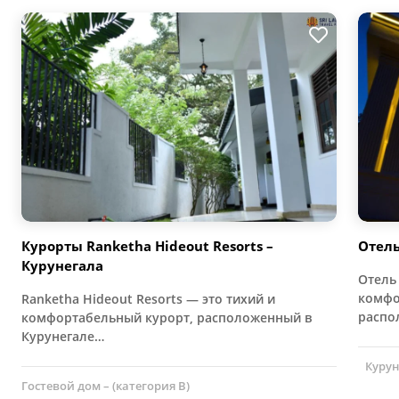
Курорты Ranketha Hideout Resorts –
Отель
Курунегала
Отель 
комфо
Ranketha Hideout Resorts — это тихий и
распо
комфортабельный курорт, расположенный в
Курунегале…
Курун
Гостевой дом – (категория B)