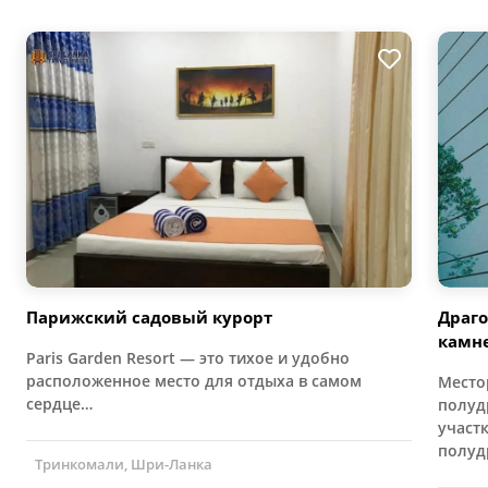
Парижский садовый курорт
Драг
камн
Paris Garden Resort — это тихое и удобно
расположенное место для отдыха в самом
Место
сердце…
полуд
участ
полуд
Тринкомали, Шри-Ланка