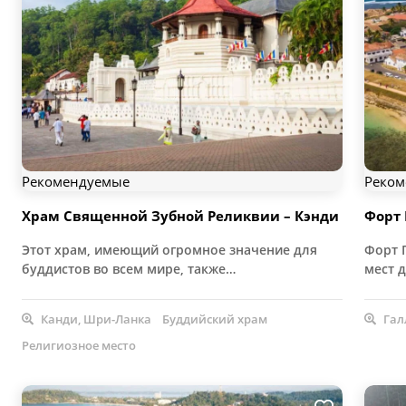
Рекомендуемые
Реком
Храм Священной Зубной Реликвии – Кэнди
Форт 
Этот храм, имеющий огромное значение для
Форт 
буддистов во всем мире, также…
мест 
Канди, Шри-Ланка
Буддийский храм
Гал
Религиозное место