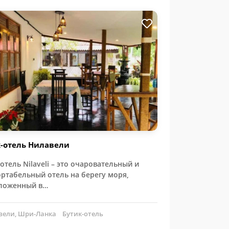
-отель Нилавели
отель Nilaveli – это очаровательный и
ртабельный отель на берегу моря,
ложенный в…
ели, Шри-Ланка
Бутик-отель