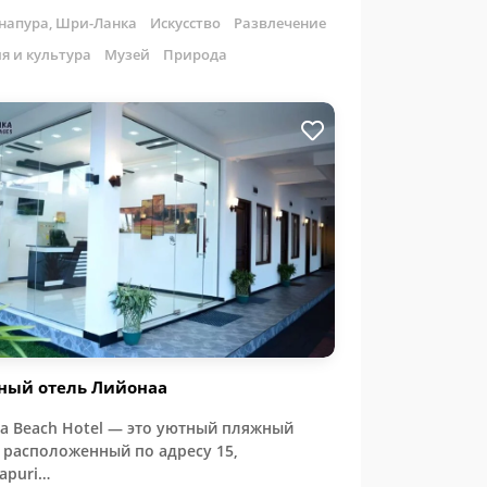
напура, Шри-Ланка
Искусство
Развлечение
я и культура
Музей
Природа
ный отель Лийонаа
aa Beach Hotel — это уютный пляжный
, расположенный по адресу 15,
apuri…