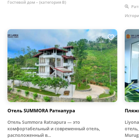
Гостевой дом – (категория B)
Рат
Истори
Отель SUMMORA Ратнапура
Пляж
Отель Summora Ratnapura — это
Liyon
комфортабельный и современный отель,
отель
расположенный в…
Murug