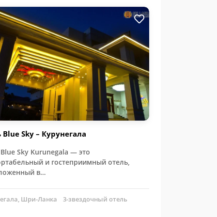
 Blue Sky – Курунегала
Blue Sky Kurunegala — это
ртабельный и гостеприимный отель,
ложенный в…
егала, Шри-Ланка
3-звездочный отель