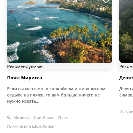
Рекомендуемые
Реком
Пляж Мирисса
Девят
Если вы мечтаете о спокойном и живописном
Девят
отдыхе на пляже, то вам больше ничего не
симво
нужно искать…
Истори
Мирисса, Шри-Ланка
Пляж
Пляж на юге Шри-Ланки