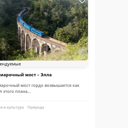
ендуемые
иарочный мост – Элла
иарочный мост гордо возвышается как
л этого плана…
я и культура
Природа