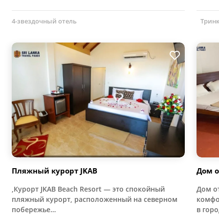
4-звездочный отель
Тринк
Пляжный курорт JKAB
Дом о
,Курорт JKAB Beach Resort — это спокойный
Дом о
пляжный курорт, расположенный на северном
комфо
побережье…
в гор