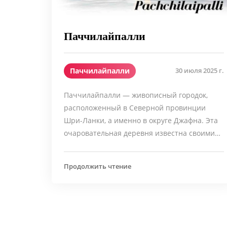
Паччилайпалли
Паччилайпалли
30 июля 2025 г.
Паччилайпалли — живописный городок,
расположенный в Северной провинции
Шри-Ланки, а именно в округе Джафна. Эта
очаровательная деревня известна своими…
Продолжить чтение