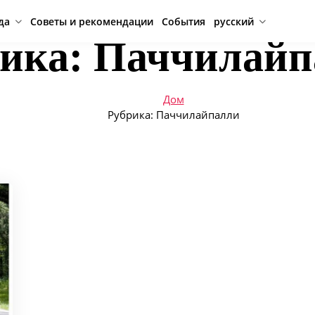
да
Советы и рекомендации
События
русский
рика:
Паччилайп
Дом
Рубрика:
Паччилайпалли