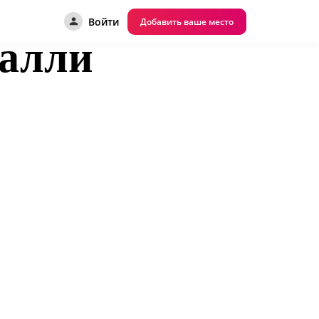
Войти
Добавить ваше место
алли