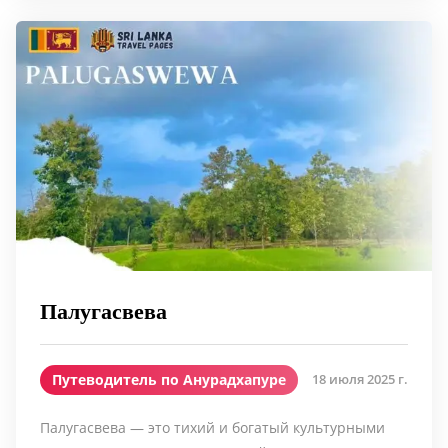
Палугасвева
Путеводитель по Анурадхапуре
18 июля 2025 г.
Палугасвева — это тихий и богатый культурными