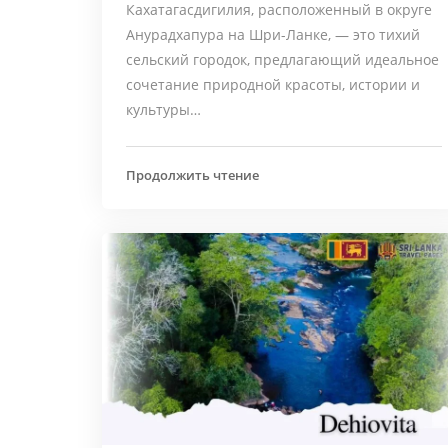
Кахатагасдигилия, расположенный в округе
Анурадхапура на Шри-Ланке, — это тихий
сельский городок, предлагающий идеальное
сочетание природной красоты, истории и
культуры…
Продолжить чтение