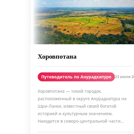
Хоровпотана
Путеводитель по Анурадхапуре
23 июля 20
Хоровпотана — тихий городок,
расположенный в округе Анурадхапура на
Шри-Ланке, известный своей богатой
историей и культурным значением.
Находится в северо-центральной части…