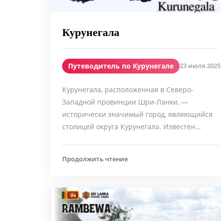
Курунегала
Путеводитель по Курунегале
23 июля 2025 
Курунегала, расположенная в Северо-
Западной провинции Шри-Ланки, —
исторически значимый город, являющийся
столицей округа Курунегала. Известен…
Продолжить чтение