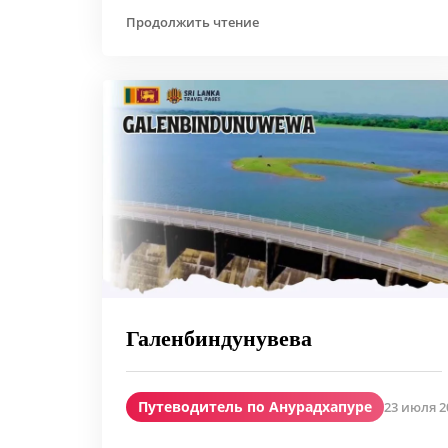
Продолжить чтение
Галенбиндунувева
Путеводитель по Анурадхапуре
23 июля 20