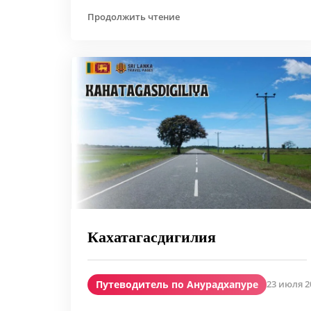
Продолжить чтение
Кахатагасдигилия
Путеводитель по Анурадхапуре
23 июля 20