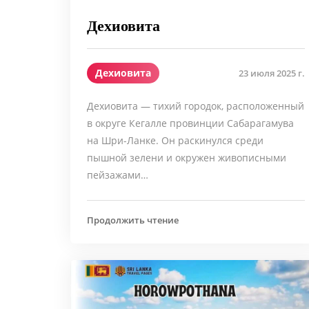
Дехиовита
Дехиовита
23 июля 2025 г.
Дехиовита — тихий городок, расположенный
в округе Кегалле провинции Сабарагамува
на Шри-Ланке. Он раскинулся среди
пышной зелени и окружен живописными
пейзажами…
Продолжить чтение