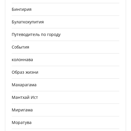
Бингирия
Булаткохупития
Путеводитель по городу
События
колоннава
Образ жизни
Махарагама
Мантхай Ист
Миригама
Моратува