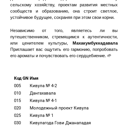
сельскому хозяйству, проектам развития местных
сообществ и образованию, она строит светлое,
устойчивое будущее, сохраняя при этом свои корни.
Независимо от того, являетесь ли вы
путешественником, стремящимся к аутентичности,
или ценителем культуры,
Махакумбуккадавала
Приглашает вас ощутить его гармонию, попробовать
его ароматы и почувствовать его сердцебиение. 🌱
Код GN
Имя
005
Кивула № 4-2
010
Дангахавала
015
Кивула № 4-1
020
Молодежный проект Кивула
025
Кивула № 1
030
Кивулагода Гови Джанападая