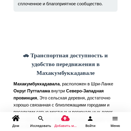
сплоченное и благоприятное сообщество.
🚗 Транспортная доступность и
удобство передвижения в
Махакумбуккадавале
Махакумбуккадавала
, расположен в Шри-Ланке
Округ Путталама
внутри
Северо-Западная
провинция
, Это сельская деревня, достаточно
хорошо связанная с близлежащими городами и
поселками сетью местных и региональных дорог.
Хотя транспортная инфраструктура отражает ее
сельский характер, жители и гости могут
Дом
Исследовать
Добавить место
Войти
Меню