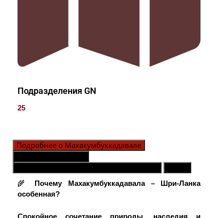
Подразделения GN
25
Подробнее о Махакумбуккадавале
Подразделения GN
Контактное лицо в экстренных случаях
Карта
🌾
Почему Махакумбуккадавала – Шри-Ланка
особенная?
Спокойное сочетание природы, наследия и