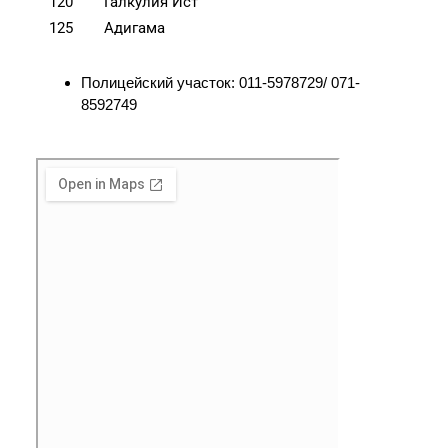
120
Галкулия Ист
125
Адигама
Полицейский участок: 011-5978729/ 071-
8592749