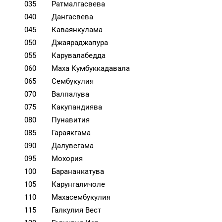
035
Ратмалгасвева
040
Дангасвева
045
Каваянкулама
050
Джаяраджапура
055
Карувалабедда
060
Маха Кумбуккадавала
065
Сембукулия
070
Валпалува
075
Какупандиява
080
Пунавития
085
Гараякгама
090
Далувегама
095
Мохория
100
Барананкатува
105
Карунгаличоле
110
Махасембукулия
115
Галкулия Вест