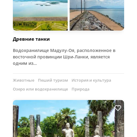
Древние танки
Водохранилище Мадулу-Оя, расположенное в
восточной провинции Шри-Ланки, является
одним из…
Животные
Пеший туризм
История и культура
Озеро или водохранилище
Природа