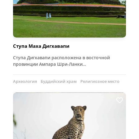
Ступа Маха Дигхавапи
Ступа Дигхавапи расположена в восточной
провинции Ампара Шри-Ланки…
Археология
Буддийский храм
Религиозное место