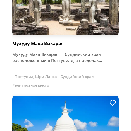
Мухуду Маха Вихарая
Мухуду Маха Вихарая — буддийский храм,
расположенный в Поттувиле, в пределах…
Поттувил, Шри-Ланка
Буддийский храм
Религиозное место