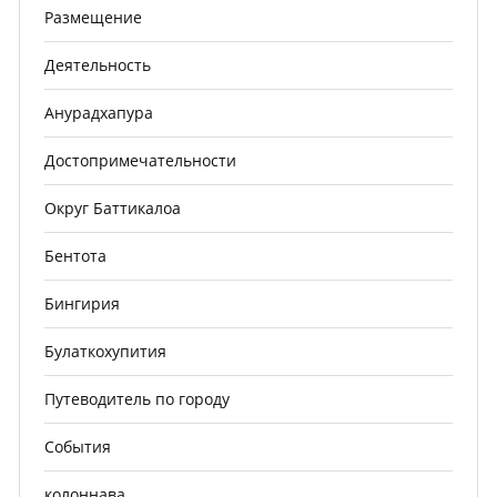
Размещение
Деятельность
Анурадхапура
Достопримечательности
Округ Баттикалоа
Бентота
Бингирия
Булаткохупития
Путеводитель по городу
События
колоннава