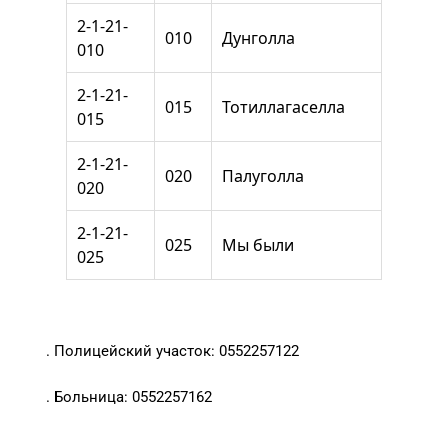
2-1-21-
010
Дунголла
010
2-1-21-
015
Тотиллагаселла
015
2-1-21-
020
Палуголла
020
2-1-21-
025
Мы были
025
. Полицейский участок: 0552257122
. Больница: 0552257162