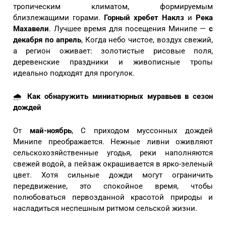
тропическим климатом, формируемым
близлежащими горами.
Горный хребет Наклз
и
Река
Махавели
. Лучшее время для посещения Минипе —
с
декабря по апрель
, Когда небо чистое, воздух свежий,
а регион оживает: золотистые рисовые поля,
деревенские праздники и живописные тропы
идеально подходят для прогулок.
🌧️
Как обнаружить миниатюрных муравьев в сезон
дождей
От
май-ноябрь
, С приходом муссонных дождей
Минипе преображается. Нежные ливни оживляют
сельскохозяйственные угодья, реки наполняются
свежей водой, а пейзаж окрашивается в ярко-зеленый
цвет. Хотя сильные дожди могут ограничить
передвижение, это спокойное время, чтобы
полюбоваться первозданной красотой природы и
насладиться неспешным ритмом сельской жизни.