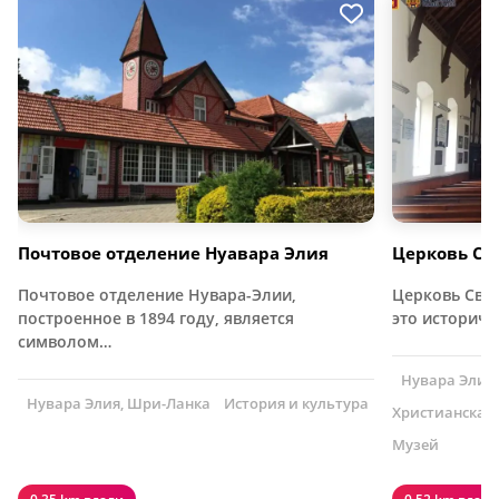
Почтовое отделение Нуавара Элия
Церковь Св
Почтовое отделение Нувара-Элии,
Церковь Свя
построенное в 1894 году, является
это историче
символом…
Нувара Элия
Нувара Элия, Шри-Ланка
История и культура
Христианская
Музей