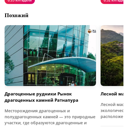
0.35 km вдали
0.52 km вдали
Похожий
Драгоценные рудники Рынок
Лесной мас
драгоценных камней Ратнапура
Лесной масс
экологически
Месторождения драгоценных и
расположен
полудрагоценных камней — это природные
участки, где образуются драгоценные и