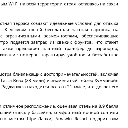
ым Wi-Fi на всей территории отеля, оставаясь на связи
ютная терраса создают идеальные условия для отдыха
. К услугам гостей бесплатная частная парковка на
й с ограниченными возможностями, обеспечивающие
утро подается завтрак из свежих фруктов, что станет
также предлагает платный трансфер до аэропорта,
уживание номеров, гарантируя удобное и беззаботное
смотра близлежащих достопримечательностей, включая
 Тисса Вева (23 мили) и знаменитый гейзер Хумманайя
Раджапакса находится всего в 21 миле, что делает его
 отличное расположение, оценивая отель на 8,9 балла
яющий отдых у бассейна, комфортный ночной сон или
ым местам Шри-Ланки, Amawin Resort подарит вам