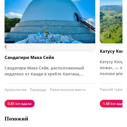
Катусу Конд
Сандагири Маха Сейя
Катусу Конда
ножа», — эт
Сандагири Маха Сейя, расположенный
полное впеч
недалеко от Канди в хребте Хантана,…
Пеший туриз
Археология
Природа
Религиозное место
0.85 km вдали
1.48 km вдали
Похожий