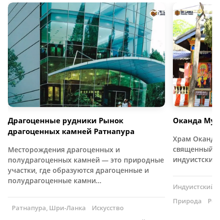
Драгоценные рудники Рынок
Оканда Мур
драгоценных камней Ратнапура
Храм Оканда
священный и
Месторождения драгоценных и
индуистский
полудрагоценных камней — это природные
участки, где образуются драгоценные и
полудрагоценные камни…
Индуистский 
Природа
Рел
Ратнапура, Шри-Ланка
Искусство