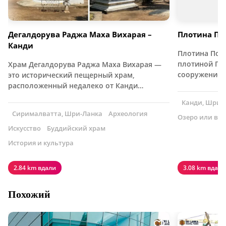
Дегалдорува Раджа Маха Вихарая –
Плотина По
Канди
Плотина Полг
плотиной По
Храм Дегалдорува Раджа Маха Вихарая —
сооружение
это исторический пещерный храм,
расположенный недалеко от Канди…
Канди, Шри-
Сирималватта, Шри-Ланка
Археология
Озеро или во
Искусство
Буддийский храм
История и культура
2.84 km вдали
3.08 km вдали
Похожий