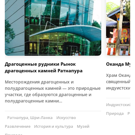
Драгоценные рудники Рынок
Оканда Мур
драгоценных камней Ратнапура
Храм Оканда
священный и
Месторождения драгоценных и
индуистский
полудрагоценных камней — это природные
участки, где образуются драгоценные и
полудрагоценные камни…
Индуистский 
Природа
Рел
Ратнапура, Шри-Ланка
Искусство
Развлечение
История и культура
Музей
Природа