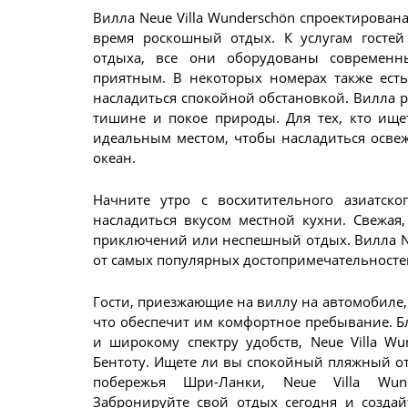
Вилла Neue Villa Wunderschön спроектирован
время роскошный отдых. К услугам гостей
отдыха, все они оборудованы современн
приятным. В некоторых номерах также есть
насладиться спокойной обстановкой. Вилла р
тишине и покое природы. Для тех, кто ище
идеальным местом, чтобы насладиться осв
океан.
Начните утро с восхитительного азиатско
насладиться вкусом местной кухни. Свежая
приключений или неспешный отдых. Вилла Ne
от самых популярных достопримечательносте
Гости, приезжающие на виллу на автомобиле,
что обеспечит им комфортное пребывание. Б
и широкому спектру удобств, Neue Villa W
Бентоту. Ищете ли вы спокойный пляжный о
побережья Шри-Ланки, Neue Villa Wund
Забронируйте свой отдых сегодня и созда