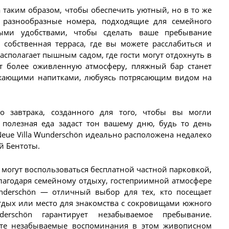
а таким образом, чтобы обеспечить уютный, но в то же
 разнообразные номера, подходящие для семейного
ыми удобствами, чтобы сделать ваше пребывание
 собственная терраса, где вы можете расслабиться и
асполагает пышным садом, где гости могут отдохнуть в
т более оживленную атмосферу, пляжный бар станет
ежающими напитками, любуясь потрясающим видом на
го завтрака, созданного для того, чтобы вы могли
, полезная еда задаст тон вашему дню, будь то день
ue Villa Wunderschön идеально расположена недалеко
й Бентоты.
 могут воспользоваться бесплатной частной парковкой,
лагодаря семейному отдыху, гостеприимной атмосфере
underschön — отличный выбор для тех, кто посещает
тдых или место для знакомства с сокровищами южного
erschön гарантирует незабываемое пребывание.
йте незабываемые воспоминания в этом живописном