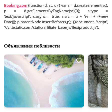
Booking.com
(function(d, sc, u) { var s = d.createElement(sc),
p = d.getElementsByTagName(sc)[0]; s.type =
'text/javascript'; s.async = true; s.src = u + '?v=' + (+new
Date()); p.parentNode.insertBefore(s,p); })(document, 'script',
'//cf.bstatic.com/static/affiliate_base/js/flexiproduct.js');
Объявления поблизости