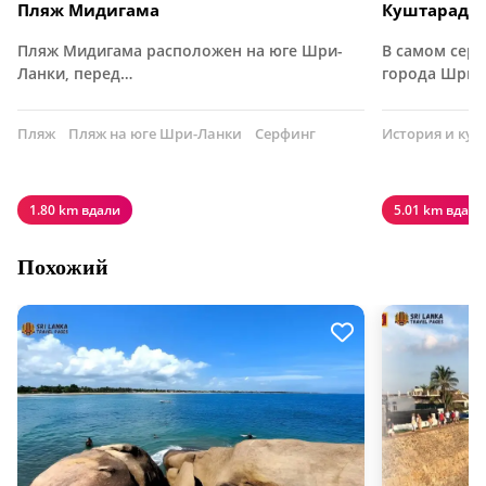
Пляж Мидигама
Куштарадж
Пляж Мидигама расположен на юге Шри-
В самом сер
Ланки, перед…
города Шри-
Пляж
Пляж на юге Шри-Ланки
Серфинг
История и кул
1.80 km вдали
5.01 km вдали
Похожий