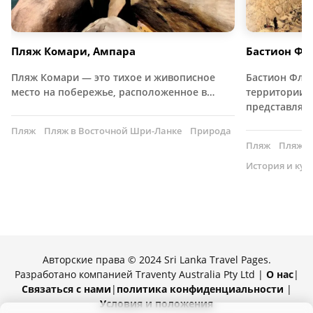
Пляж Комари, Ампара
Бастион Фла
Пляж Комари — это тихое и живописное
Бастион Фла
место на побережье, расположенное в…
территории ф
представляе
Пляж
Пляж в Восточной Шри-Ланке
Природа
Пляж
Пляж н
История и кул
Авторские права © 2024 Sri Lanka Travel Pages.
Разработано компанией Traventy Australia Pty Ltd |
О нас
|
Связаться с нами
|
политика конфиденциальности
|
Условия и положения