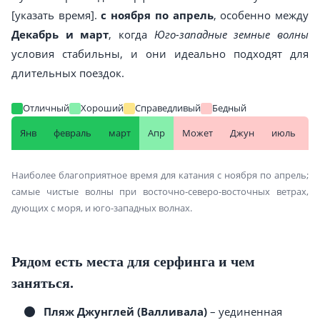
[указать время].
с ноября по апрель
, особенно между
Декабрь и март
, когда
Юго-западные земные волны
условия стабильны, и они идеально подходят для
длительных поездок.
Отличный
Хороший
Справедливый
Бедный
Янв
февраль
март
Апр
Может
Джун
июль
А
Наиболее благоприятное время для катания с ноября по апрель;
самые чистые волны при восточно-северо-восточных ветрах,
дующих с моря, и юго-западных волнах.
Рядом есть места для серфинга и чем
заняться.
Пляж Джунглей (Валливала)
– уединенная