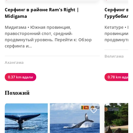
Серфинг в районе Ram's Right |
Серфинг в 
Midigama
Гурубебила
Мидигама • Южная провинция,
Кетатуре • 
правосторонний спот, средний-
провинции (с
продвинутый уровень. Перейти к: Обзор
продвинутый
серфинга и…
Велигама
Ахангама
0.37 km вдали
0.78 km вдали
Похожий