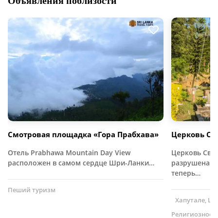
Объявления поблизости
Смотровая площадка «Гора Прабхава»
Церковь Свя
Отель Prabhawa Mountain Day View
Церковь Свят
расположен в самом сердце Шри-Ланки…
разрушена дл
теперь…
Пеший туризм
Хапутале, Ш
Религиозное 