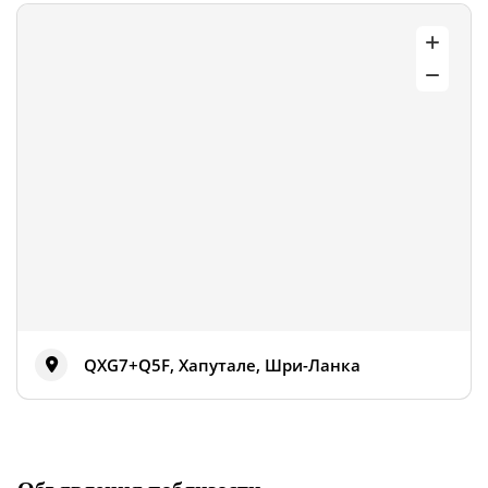
QXG7+Q5F, Хапутале, Шри-Ланка