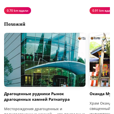
0.70 km вдали
0.91 km вдали
Похожий
Драгоценные рудники Рынок
Оканда Мур
драгоценных камней Ратнапура
Храм Оканда
священный и
Месторождения драгоценных и
индуистский