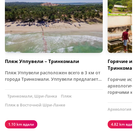
Пляж Уппувели – Тринкомали
Горячие ис
Тринкомал
Пляж Уппувели расположен всего в 3 км от
города Тринкомали. Уппувели предлагает…
Горячие ист
археологичес
горячими к
Тринкомали, Шри-Ланка
Пляж
Пляж в Восточной Шри-Ланке
Археология
1.10 km вдали
4.82 km вдали