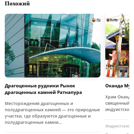
Похожий
Драгоценные рудники Рынок
Оканда Мур
драгоценных камней Ратнапура
Храм Оканда
священный и
Месторождения драгоценных и
индуистский
полудрагоценных камней — это природные
участки, где образуются драгоценные и
полудрагоценные камни…
Индуистский 