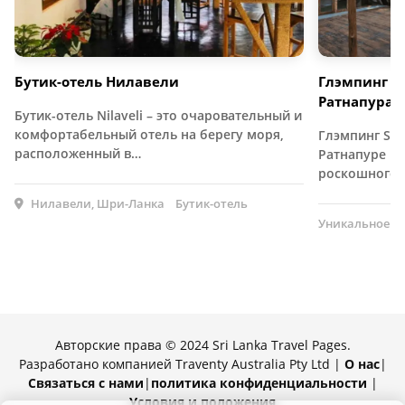
Бутик-отель Нилавели
Глэмпинг в 
Ратнапура
Бутик-отель Nilaveli – это очаровательный и
комфортабельный отель на берегу моря,
Глэмпинг Sud
расположенный в…
Ратнапуре п
роскошного 
Нилавели, Шри-Ланка
Бутик-отель
Уникальное п
Авторские права © 2024 Sri Lanka Travel Pages.
Разработано компанией Traventy Australia Pty Ltd |
О нас
|
Связаться с нами
|
политика конфиденциальности
|
Условия и положения