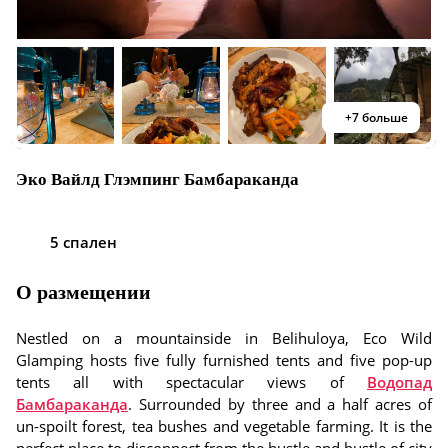
+7 больше
Эко Вайлд Глэмпинг Бамбараканда
5 спален
О размещении
Nestled on a mountainside in Belihuloya, Eco Wild
Glamping hosts five fully furnished tents and five pop-up
tents all with spectacular views of
Водопад
Бамбараканда
. Surrounded by three and a half acres of
un-spoilt forest, tea bushes and vegetable farming. It is the