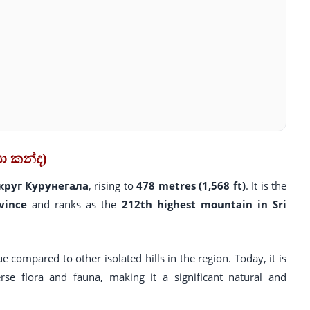
යා කන්ද)
круг Курунегала
, rising to
478 metres (1,568 ft)
. It is the
vince
and ranks as the
212th highest mountain in Sri
ue compared to other isolated hills in the region. Today, it is
erse flora and fauna, making it a significant natural and