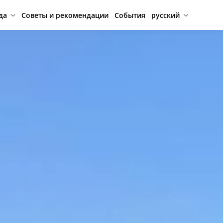
да
Советы и рекомендации
События
русский