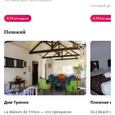
Гостевой дом -
0.70 km вдали
0.70 km вдали
Похожий
Дом Тринко
Пляжная ви
La Maison de Trinco — это прекрасно
So-J Beach V