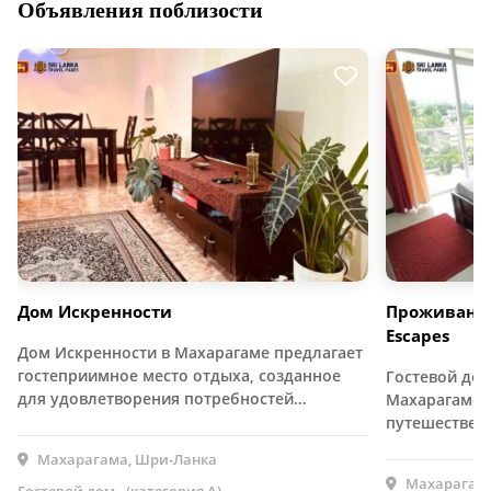
Объявления поблизости
Дом Искренности
Проживание
Escapes
Дом Искренности в Махарагаме предлагает
гостеприимное место отдыха, созданное
Гостевой дом
для удовлетворения потребностей…
Махарагаме 
путешествен
Махарагама, Шри-Ланка
Махарагама
Гостевой дом - (категория А)