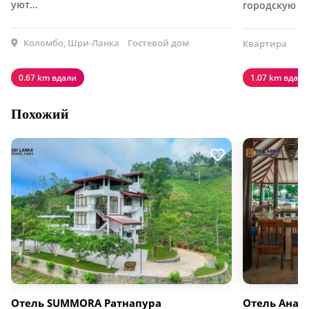
уют…
городскую ж
Коломбо, Шри-Ланка
Гостевой дом
Квартира
0.67 km вдали
1.07 km вдали
Похожий
Отель SUMMORA Ратнапура
Отель Анан