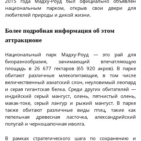
2015 года Мадху-Роуд был официально объявлен
национальным парком, открыв свои двери для
любителей природы и дикой жизни.
Более подробная информация об этом
аттракционе
Национальный парк Мадху-Роуд — это рай для
биоразнообразия, занимающий впечатляющую
площадь в 26 677 гектаров (65 920 акров). В парке
обитают различные млекопитающие, в том числе
величественный азиатский слон, неуловимый леопард
и серая гигантская белка. Среди других обитателей —
индийский серый мангуст, олень, пятнистый олень,
макак-токе, серый лангур и рыжий мангуст. В парке
также обитают различные виды птиц, такие как
пепельная древесная ласточка, александрийский
попугай и черношапочная иволга.
В рамках стратегического шага по сохранению и