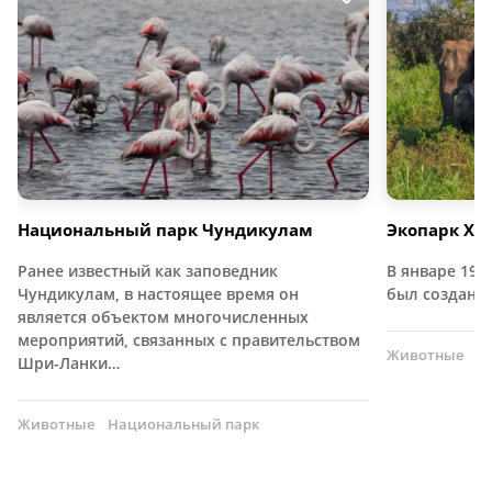
Национальный парк Чундикулам
Экопарк Хур
Ранее известный как заповедник
В январе 197
Чундикулам, в настоящее время он
был создан 
является объектом многочисленных
мероприятий, связанных с правительством
Животные
Н
Шри-Ланки…
Животные
Национальный парк