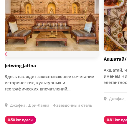
Акшатай/Н
Jetwing Jaffna
Акшатай, час
именем Нила,
Здесь вас ждет захватывающее сочетание
элегантность
исторических, культурных и
географических впечатлений…
Джафна, Шр
Джафна, Шри-Ланка
4-звездочный отель
0.50 km вдали
0.81 km вдали