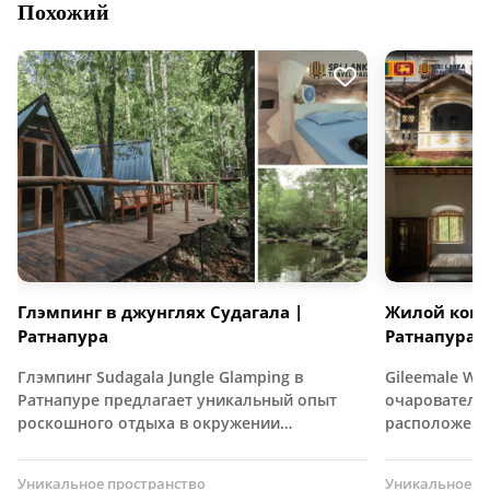
Похожий
Глэмпинг в джунглях Судагала |
Жилой комп
Ратнапура
Ратнапура
Глэмпинг Sudagala Jungle Glamping в
Gileemale Wa
Ратнапуре предлагает уникальный опыт
очарователь
роскошного отдыха в окружении…
расположен
Уникальное пространство
Уникальное п