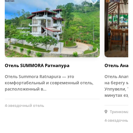
Отель SUMMORA Ратнапура
Отель Анан
Отель Summora Ratnapura — это
Отель Ananta
комфортабельный и современный отель,
на берегу мо
расположенный в…
Уппувели, Тр
минутах езд
4-звездочный отель
Тринкомали
4-звездочный