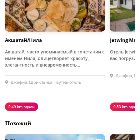
Акшатай/Нила
Jetwing Ma
Акшатай, часто упоминаемый в сочетании с
Отель Jetwin
именем Нила, олицетворяет красоту,
вас погрузит
элегантность и вневременность…
Джафна, Шр
Джафна, Шри-Ланка
Бутик-отель
0.49 km вдали
0.53 km вдали
Похожий