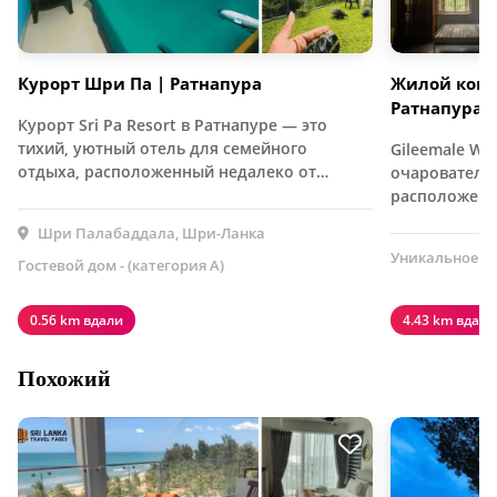
Курорт Шри Па | Ратнапура
Жилой комп
Ратнапура
Курорт Sri Pa Resort в Ратнапуре — это
тихий, уютный отель для семейного
Gileemale Wa
отдыха, расположенный недалеко от…
очарователь
расположен
Шри Палабаддала, Шри-Ланка
Уникальное п
Гостевой дом - (категория А)
0.56 km вдали
4.43 km вдали
Похожий