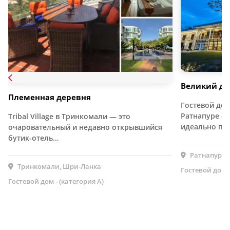
Великий дв
Племенная деревня
Гостевой дом 
Ратнапуре – 
Tribal Village в Тринкомали — это
идеально по
очаровательный и недавно открывшийся
бутик-отель…
Ратнапура,
Тринкомали, Шри-Ланка
Гостевой дом -
Гостевой дом - (категория А)