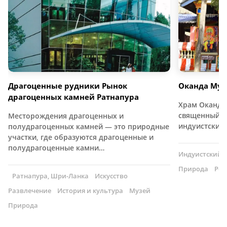
Драгоценные рудники Рынок
Оканда Мур
драгоценных камней Ратнапура
Храм Оканда
священный и
Месторождения драгоценных и
индуистский
полудрагоценных камней — это природные
участки, где образуются драгоценные и
полудрагоценные камни…
Индуистский 
Природа
Рел
Ратнапура, Шри-Ланка
Искусство
Развлечение
История и культура
Музей
Природа