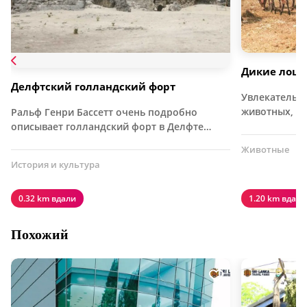
Дикие лоша
Делфтский голландский форт
Увлекательно
животных, с
Ральф Генри Бассетт очень подробно
описывает голландский форт в Делфте…
Животные
История и культура
0.32 km вдали
1.20 km вдали
Похожий