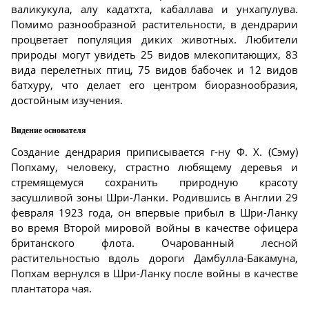
валикукула, алу кадатхта, кабаллава и унхапулува.
Помимо разнообразной растительности, в дендрарии
процветает популяция диких животных. Любители
природы могут увидеть 25 видов млекопитающих, 83
вида перелетных птиц, 75 видов бабочек и 12 видов
батхуру, что делает его центром биоразнообразия,
достойным изучения.
Видение основателя
Создание дендрария приписывается г-ну Ф. Х. (Сэму)
Попхаму, человеку, страстно любящему деревья и
стремящемуся сохранить природную красоту
засушливой зоны Шри-Ланки. Родившись в Англии 29
февраля 1923 года, он впервые прибыл в Шри-Ланку
во время Второй мировой войны в качестве офицера
британского флота. Очарованный лесной
растительностью вдоль дороги Дамбулла-Бакамуна,
Попхам вернулся в Шри-Ланку после войны в качестве
плантатора чая.