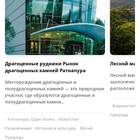
Драгоценные рудники Рынок
Лесной мас
драгоценных камней Ратнапура
Лесной масс
экологически
Месторождения драгоценных и
расположен
полудрагоценных камней — это природные
участки, где образуются драгоценные и
полудрагоценные камни…
Вадинагала,
Природа
Ратнапура, Шри-Ланка
Искусство
Развлечение
История и культура
Музей
Природа