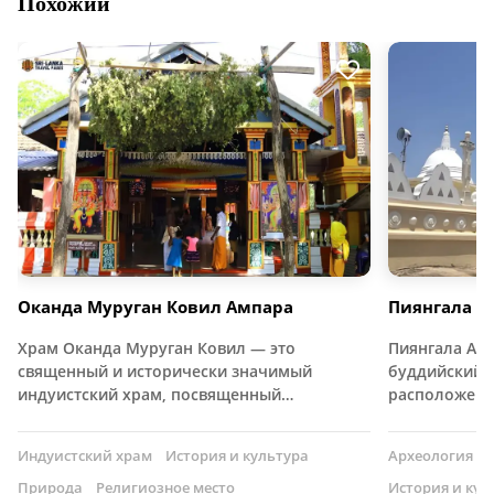
Похожий
Оканда Муруган Ковил Ампара
Пиянгала А
Храм Оканда Муруган Ковил — это
Пиянгала Ар
священный и исторически значимый
буддийский 
индуистский храм, посвященный…
расположен
Индуистский храм
История и культура
Археология
Природа
Религиозное место
История и кул