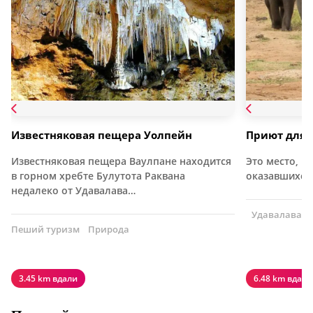
Известняковая пещера Уолпейн
Приют для 
Известняковая пещера Ваулпане находится
Это место, г
в горном хребте Булутота Раквана
оказавшихся
недалеко от Удавалава…
Удавалава, 
Пеший туризм
Природа
3.45 km вдали
6.48 km вдали