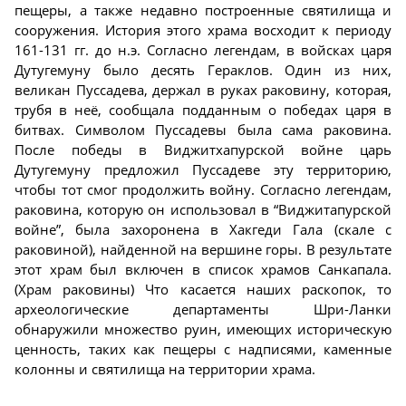
пещеры, а также недавно построенные святилища и
сооружения. История этого храма восходит к периоду
161-131 гг. до н.э. Согласно легендам, в войсках царя
Дутугемуну было десять Гераклов. Один из них,
великан Пуссадева, держал в руках раковину, которая,
трубя в неё, сообщала подданным о победах царя в
битвах. Символом Пуссадевы была сама раковина.
После победы в Виджитхапурской войне царь
Дутугемуну предложил Пуссадеве эту территорию,
чтобы тот смог продолжить войну. Согласно легендам,
раковина, которую он использовал в “Виджитапурской
войне”, была захоронена в Хакгеди Гала (скале с
раковиной), найденной на вершине горы. В результате
этот храм был включен в список храмов Санкапала.
(Храм раковины) Что касается наших раскопок, то
археологические департаменты Шри-Ланки
обнаружили множество руин, имеющих историческую
ценность, таких как пещеры с надписями, каменные
колонны и святилища на территории храма.