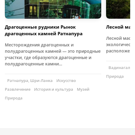
Драгоценные рудники Рынок
Лесной мас
драгоценных камней Ратнапура
Лесной масс
экологически
Месторождения драгоценных и
расположен
полудрагоценных камней — это природные
участки, где образуются драгоценные и
полудрагоценные камни…
Вадинагала,
Природа
Ратнапура, Шри-Ланка
Искусство
Развлечение
История и культура
Музей
Природа