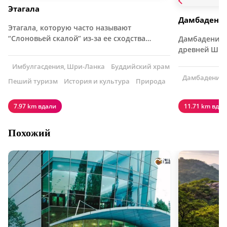
Этагала
Дамбадени
Этагала, которую часто называют
“Слоновьей скалой” из-за ее сходства…
Дамбадения 
древней Шри-
Имбулгасдения, Шри-Ланка
Буддийский храм
Дамбадения,
Пеший туризм
История и культура
Природа
7.97 km вдали
11.71 km вдал
Похожий