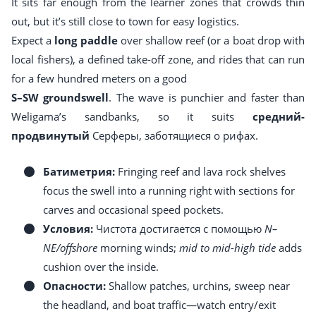
It sits far enough from the learner zones that crowds thin
out, but it’s still close to town for easy logistics.
Expect a
long paddle
over shallow reef (or a boat drop with
local fishers), a defined take-off zone, and rides that can run
for a few hundred meters on a good
S–SW groundswell
. The wave is punchier and faster than
Weligama’s sandbanks, so it suits
средний-
продвинутый
Серферы, заботящиеся о рифах.
Батиметрия:
Fringing reef and lava rock shelves
focus the swell into a running right with sections for
carves and occasional speed pockets.
Условия:
Чистота достигается с помощью
N–
NE/offshore
morning winds;
mid to mid-high tide
adds
cushion over the inside.
Опасности:
Shallow patches, urchins, sweep near
the headland, and boat traffic—watch entry/exit