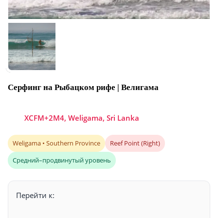
Серфинг на Рыбацком рифе | Велигама
XCFM+2M4, Weligama, Sri Lanka
Weligama • Southern Province
Reef Point (Right)
Средний–продвинутый уровень
Перейти к: