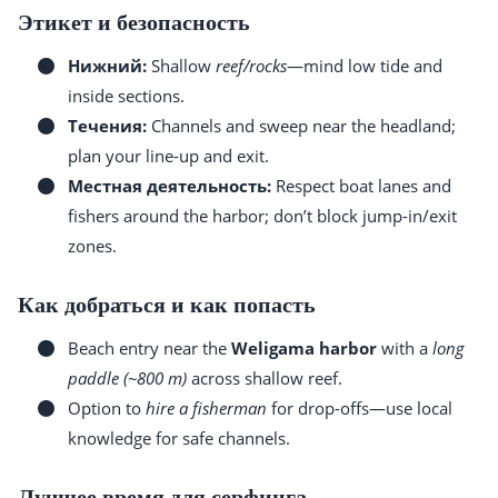
Этикет и безопасность
Нижний:
Shallow
reef/rocks
—mind low tide and
inside sections.
Течения:
Channels and sweep near the headland;
plan your line-up and exit.
Местная деятельность:
Respect boat lanes and
fishers around the harbor; don’t block jump-in/exit
zones.
Как добраться и как попасть
Beach entry near the
Weligama harbor
with a
long
paddle (~800 m)
across shallow reef.
Option to
hire a fisherman
for drop-offs—use local
knowledge for safe channels.
Лучшее время для серфинга