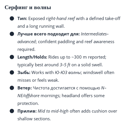
Серфинг и волны
Тип:
Exposed
right-hand reef
with a defined take-off
and a long running wall.
Лучше всего подходит для:
Intermediates–
advanced
; confident paddling and reef awareness
required.
Length/Holds:
Rides up to ~300 m reported;
typically best around
3–5 ft
on a solid swell.
Зыбь:
Works with
Ю-ЮЗ волны
; windswell often
misses or feels weak.
Ветер:
Чистота достигается с помощью
N–
NE/offshore
mornings; headland offers some
protection.
Прилив:
Mid to mid-high
often adds cushion over
shallow sections.