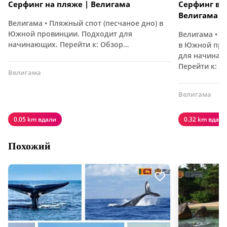
Серфинг на пляже | Велигама
Серфинг в Ma
Велигама
Велигама • Пляжный спот (песчаное дно) в
Южной провинции. Подходит для
Велигама • П
начинающих. Перейти к: Обзор…
в Южной про
для начинаю
Перейти к: О
Велигама
Велигама
0.05 km вдали
0.32 km вдали
Похожий