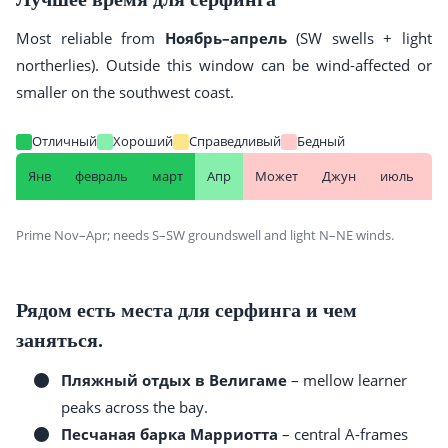
Most reliable from
Ноябрь–апрель
(SW swells + light
northerlies). Outside this window can be wind-affected or
smaller on the southwest coast.
Отличный
Хороший
Справедливый
Бедный
Янв
февраль
март
Апр
Может
Джун
июль
А
Prime Nov–Apr; needs S–SW groundswell and light N–NE winds.
Рядом есть места для серфинга и чем
заняться.
Пляжный отдых в Велигаме
– mellow learner
peaks across the bay.
Песчаная барка Марриотта
– central A-frames