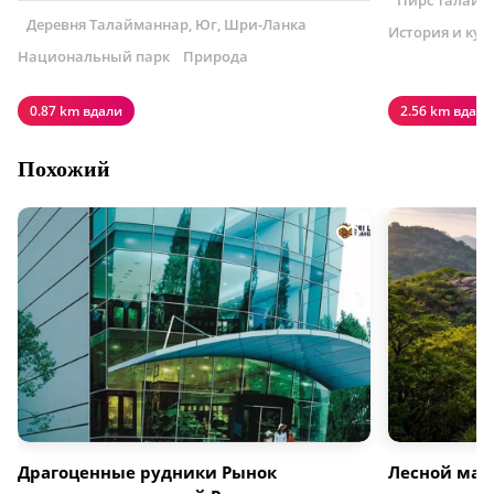
Пирс Талайм
Деревня Талайманнар, Юг, Шри-Ланка
История и кул
Национальный парк
Природа
0.87 km вдали
2.56 km вдали
Похожий
Драгоценные рудники Рынок
Лесной мас