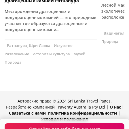
драгоценных камней Ратнапура
Лесной масс
экологически
Месторождения драгоценных и
расположен
полудрагоценных камней — это природные
участки, где образуются драгоценные и
полудрагоценные камни…
Вадинагала,
Природа
Ратнапура, Шри-Ланка
Искусство
Развлечение
История и культура
Музей
Природа
Авторские права © 2024 Sri Lanka Travel Pages.
Разработано компанией Traventy Australia Pty Ltd |
О нас
|
Связаться с нами
|
политика конфиденциальности
|
Условия и положения
Разработано компанией Traventy.